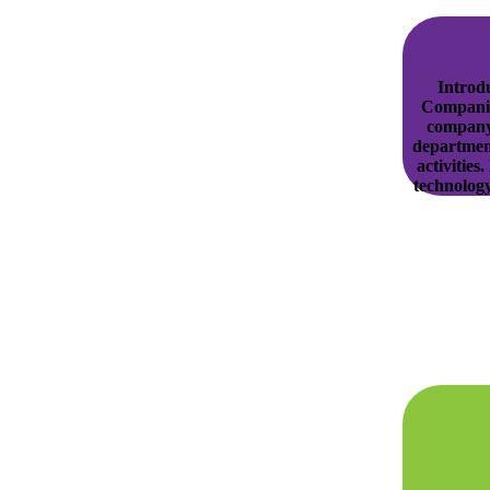
Introdu
Companie
company.
departmen
activities
technology