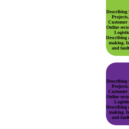
Describing 
Projects.
Customer s
Online secu
Logisti
Describing 
making. I
and faul
Describing 
Projects.
Customer s
Online secu
Logisti
Describing 
making. I
and faul