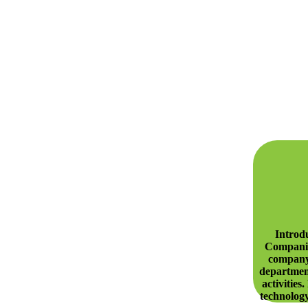
Introdu
Companie
company.
departmen
activities
technology